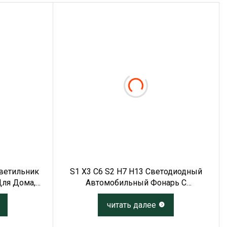
ветильник
S1 X3 C6 S2 H7 H13 Светодиодный
Для Дома,
Автомобильный Фонарь С
а
Автоматической Светодиодной Фарой
9006 9005 H1 H3 5202 И Комплектом
читать далее
Ксеноновых Ламп 3000K H11