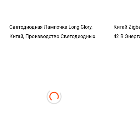
Светодиодная Лампочка Long Glory,
Китай Zig
Китай, Производство Светодиодных
42 В Энер
Лампочек, OEM/ODM,
Светодиод
Изготовленные На Заказ
Светильни
Светодиодные Лампы ABS E27 B22 И
Светодиодные Лампы/лампочки
Типа A