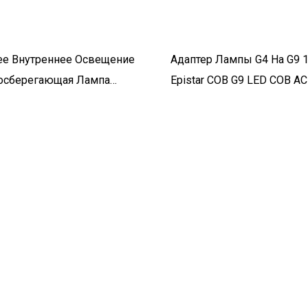
bee Внутреннее Освещение
Адаптер Лампы G4 На G9 1
госберегающая Лампа
Epistar COB G9 LED COB AC
ные Магнитные Трековые
В Светодиодный Светильн
ки