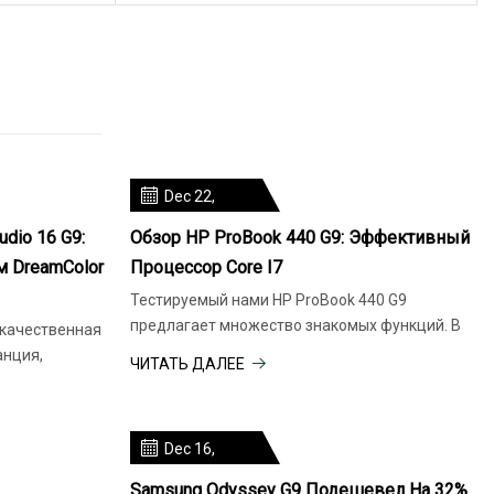
Dec 22,
2023
dio 16 G9:
Обзор HP ProBook 440 G9: Эффективный
м DreamColor
Процессор Core I7
Тестируемый нами HP ProBook 440 G9
предлагает множество знакомых функций. В
окачественная
анция,
ЧИТАТЬ ДАЛЕЕ
Dec 16,
2023
Samsung Odyssey G9 Подешевел На 32%