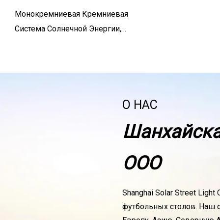
Монокремниевая Кремниевая
Система Солнечной Энергии,
Фотоэлектрический Модуль,
Солнечная Панель
О НАС
Шанхайска
ООО
Shanghai Solar Street Li
футбольных столов. Наш о