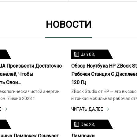
НОВОСТИ
Jan 03,
2024
ША Произвести Достаточно
Обзор Ноутбука HP ZBook Stu
анелей, Чтобы
Рабочая Станция С Дисплее
ть Свои…
120 Гц
экологически чистой энергии
ZBook Studio от HP — это высок
Джефф Ст. Джон. 7 июня 2023 г.
и тонкая мобильная рабочая ст
Е
ЧИТАТЬ ДАЛЕЕ
Dec 28,
2023
енных Лампочек Означает
Лампочки