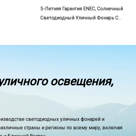
5-Летняя Гарантия ENEC, Солнечный
Светодиодный Уличный Фонарь С
Фотоэлементом На Базе NEMA Для
Решений «умный Город»
уличного освещения,
 производстве светодиодных уличных фонарей и
различные страны и регионы по всему миру, включая