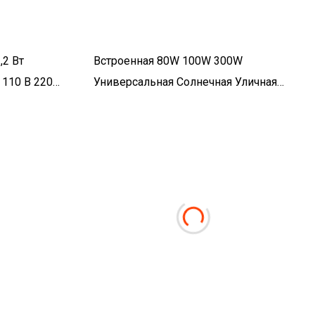
,2 Вт
Встроенная 80W 100W 300W
 110 В 220
Универсальная Солнечная Уличная
ик G9
Светодиодная Солнечная Лампа Для
Наружного Освещения С
Аккумулятором