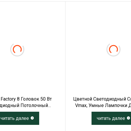
 Factory 8 Головок 50 Вт
Цветной Светодиодный С
диодный Потолочный
Vmax, Умные Лампочки 
ильник Современный
Умная Лампочк
иодный Светильник Для
читать далее
читать далее
треннего Освещения