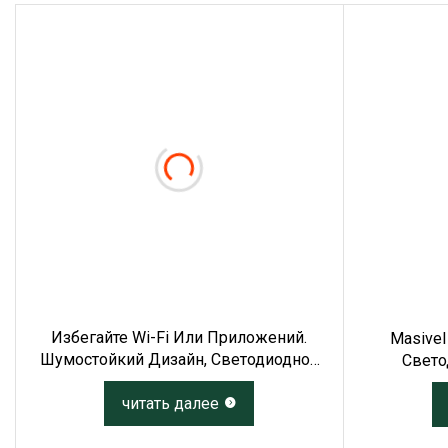
Избегайте Wi-Fi Или Приложений.
Masivel
Шумостойкий Дизайн, Светодиодное
Свето
Голосовое Управление, Лампочка Е27,
Свет
Настенный Светильник, Освещение
читать далее
Светод
Прихожей, Прихожая, Патио, Двор Для
Вну
Внутреннего Освещения