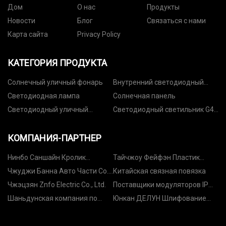
Дом
О нас
Продукты
Новости
Блог
Связаться с нами
Карта сайта
Privacy Policy
КАТЕГОРИЯ ПРОДУКТА
Солнечный уличный фонарь
Внутренний светодиодный
светильник
Светодиодная лампа
Солнечная панель
Светодиодный уличный
Светодиодный светильник G4,
фонарь
G9
КОМПАНИЯ-ПАРТНЕР
Нинбо Саншайн Кролик
Тайчжоу Фейфэн Пластик
Международная торговая
Промышленность Ко, ООО
Чжуджи Банна Авто Части Co.,
Китайская связная повязка
компания, ООО
ООО
Чжэцзян Znfo Electric Co., Ltd.
Поставщики модуляторов IP
QAM
Шаньдунская компания по
Юнкан ДЕЛУН Шлифование
очистке воды Keyu, Ltd.
Инструменты Компания, ООО