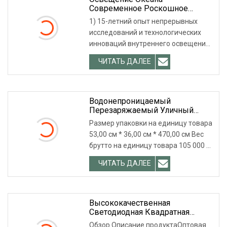
Современное Роскошное
Современное Светодиодное
1) 15-летний опыт непрерывных
Украшение Большой Круг
исследований и технологических
Крытый Светодиодный
инноваций внутреннего освещения
Хрустальный Подвесной
Светильник
(люстры, подвесные светильн
ЧИТАТЬ ДАЛЕЕ
Водонепроницаемый
Перезаряжаемый Уличный
Садовый Газонный Столбик,
Размер упаковки на единицу товара
Беспроводной Фонарь, IP44,
53,00 см * 36,00 см * 470,00 см Вес
Внутренний Прожектор, Ночная
брутто на единицу товара 105 000 кг
Ручная Лампа, Светодиодный
Светильник Для Кемпинга,
Срок поставки
ЧИТАТЬ ДАЛЕЕ
Портативный Светильник На
Солнечной Энергии
Высококачественная
Светодиодная Квадратная
Люстра Для Внутреннего
Обзор Описание продуктаОптовая