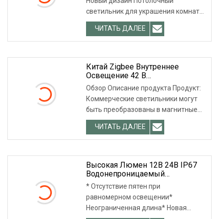
Новый дизайн Потолочный
Внутреннего Освещения
светильник для украшения комнаты
Светодиодный потолочный светиль
ЧИТАТЬ ДАЛЕЕ
Китай Zigbee Внутреннее
Освещение 42 В
Энергосберегающая Лампа
Обзор Описание продукта Продукт:
Светодиодные Магнитные
Коммерческие светильники могут
Трековые Светильники
быть преобразованы в магнитные
трековые светильники. Ка
ЧИТАТЬ ДАЛЕЕ
Высокая Люмен 12В 24В IP67
Водонепроницаемый
Декорированный Внутренний
* Отсутствие пятен при
Светодиодный Светильник SMD
равномерном освещении*
2835
Неограниченная длина* Новая
технология, высокая плотность,