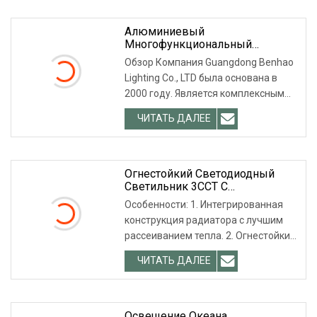
Алюминиевый
Многофункциональный
Светильник Для Внутреннего
Обзор Компания Guangdong Benhao
Освещения, Складной
Lighting Co., LTD была основана в
Магнитный Светодиодный
2000 году. Является комплексным
Светильник С Регулируемой
Яркостью Для Потолка
поставщиком решений д
ЧИТАТЬ ДАЛЕЕ
Огнестойкий Светодиодный
Светильник 3CCT С
Регулируемой Яркостью 7 Вт
Особенности: 1. Интегрированная
Для Внутреннего
конструкция радиатора с лучшим
Использования
рассеиванием тепла. 2. Огнестойкий
потолочный светильник
ЧИТАТЬ ДАЛЕЕ
Освещение Океана