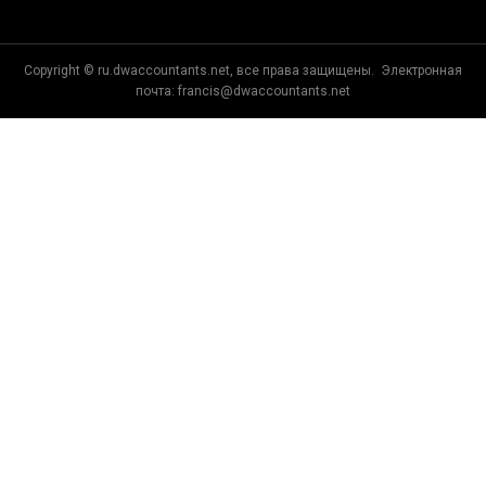
электронных носов
колодки triconex
Copyright © ru.dwaccountants.net, все права защищены. Электронная
почта:
francis@dwaccountants.net