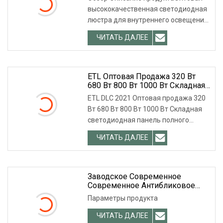
Освещения С 12 Светодиодами
высококачественная светодиодная
Оптом
люстра для внутреннего освещения
с квадратным светильнико
ЧИТАТЬ ДАЛЕЕ
ETL Оптовая Продажа 320 Вт
680 Вт 800 Вт 1000 Вт Складная
Светодиодная Панель Полного
ETL DLC 2021 Оптовая продажа 320
Спектра Для Выращивания
Вт 680 Вт 800 Вт 1000 Вт Складная
Растений Samsumg Lm301b 301h
светодиодная панель полного
Osram Red Для Выращивания
Растений В Теплицах В
спектра для выращивания р
ЧИТАТЬ ДАЛЕЕ
Помещении
Заводское Современное
Современное Антибликовое
Масштабируемое Внутреннее
Параметры продукта
Освещение Регулируемый
Трековый Светильник CRI90 С
ЧИТАТЬ ДАЛЕЕ
Регулируемой Яркостью