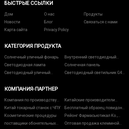
БЫСТРЫЕ ССЫЛКИ
Дом
О нас
Продукты
Новости
Блог
Связаться с нами
Карта сайта
Privacy Policy
КАТЕГОРИЯ ПРОДУКТА
Солнечный уличный фонарь
Внутренний светодиодный
светильник
Светодиодная лампа
Солнечная панель
Светодиодный уличный
Светодиодный светильник G4,
фонарь
G9
КОМПАНИЯ-ПАРТНЕР
Компания по производству
Китайские производители
текстиля во Внутренней
экструзионных напольных
Китай токарный станок с ЧПУ
Бесплатный образец повидона
Монголии, ООО
покрытий wpc
Va64
Косметические процедуры
Рейонг Фармасьютикал Ко.,
Лтд.
поставщики обонятельных
Оптовая продажа клеммной