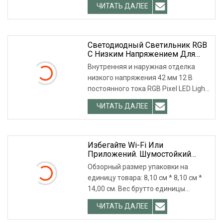
ЧИТАТЬ ДАЛЕЕ
отсутствие пяте
Светодиодный Светильник RGB
С Низким Напряжением Для
Внутренней Отделки
Внутренняя и наружная отделка
низкого напряжения 42 мм 12 В
постоянного тока RGB Pixel LED Light
Minleon предлагает шир
ЧИТАТЬ ДАЛЕЕ
Избегайте Wi-Fi Или
Приложений. Шумостойкий
Дизайн, Светодиодное
Обзорный размер упаковки на
Голосовое Управление,
единицу товара: 8,10 см * 8,10 см *
Лампочка Е27, Настенный
14,00 см. Вес брутто единицы
Светильник, Освещение
Прихожей, Прихожая, Патио,
продукта: 0,850 кг. Нет W
ЧИТАТЬ ДАЛЕЕ
Двор Для Внутреннего
Освещения